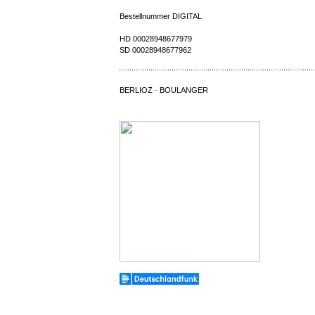
Bestellnummer DIGITAL
HD 00028948677979
SD 00028948677962
BERLIOZ · BOULANGER