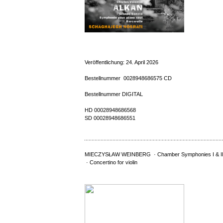
Veröffentlichung: 24. April 2026
Bestellnummer 0028948686575 CD
Bestellnummer DIGITAL
HD 00028948686568
SD 00028948686551
MIECZYSŁAW WEINBERG · Chamber Symphonies I & I
· Concertino for violin