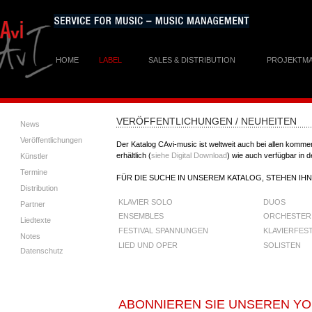
HOME
LABEL
SALES & DISTRIBUTION
PROJEKTM
VERÖFFENTLICHUNGEN / NEUHEITEN
News
Veröffentlichungen
Der Katalog CAvi-music ist weltweit auch bei allen komme
erhältlich (
siehe Digital Download
) wie auch verfügbar in 
Künstler
Termine
FÜR DIE SUCHE IN UNSEREM KATALOG, STEHEN I
Distribution
KLAVIER SOLO
DUOS
Partner
ENSEMBLES
ORCHESTER
Liedtexte
FESTIVAL SPANNUNGEN
KLAVIERFES
Notes
LIED UND OPER
SOLISTEN
Datenschutz
ABONNIEREN SIE UNSEREN Y