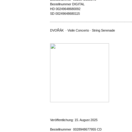
Bestellnummer DIGITAL
HD 00249648680092
SD 00249648680115
DVOŘÁK · Violin Concerto · String Serenade
Veröffentlichung: 15. August 2025
Bestellnummer 0028948677955 CD